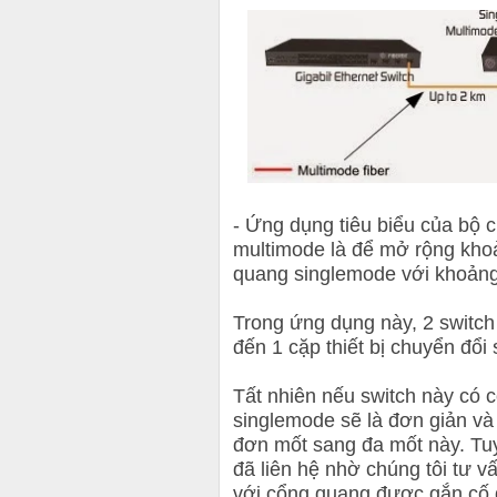
- Ứng dụng tiêu biểu của bộ
multimode là để mở rộng kh
quang singlemode với khoảng
Trong ứng dụng này, 2 switch
đến 1 cặp thiết bị chuyển đổ
Tất nhiên nếu switch này có 
singlemode sẽ là đơn giản và 
đơn mốt sang đa mốt này. Tu
đã liên hệ nhờ chúng tôi tư v
với cổng quang được gắn cố địn