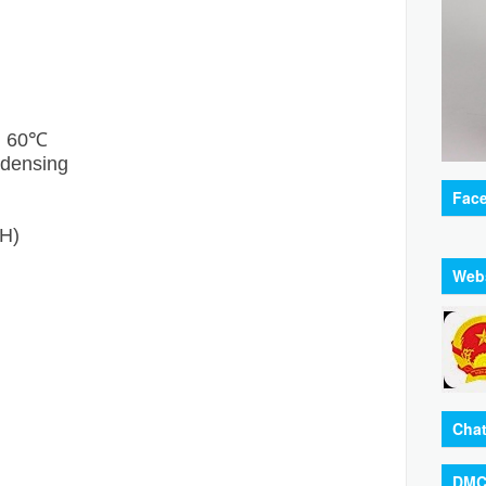
~ 60℃
ndensing
Fac
xH)
Web
Chat
DMC