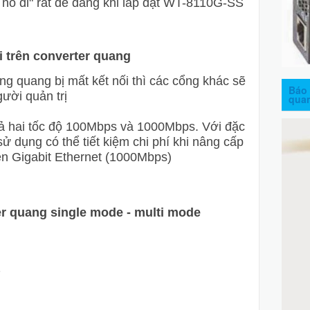
 nó đi" rất dễ dàng khi lắp đặt WT-8110G-SS
 trên converter quang
ng quang bị mất kết nối thì các cổng khác sẽ
Báo 
ười quản trị
qua
cả hai tốc độ 100Mbps và 1000Mbps. Với đặc
sử dụng có thể tiết kiệm chi phí khi nâng cấp
ên Gigabit Ethernet (1000Mbps)
r quang single mode - multi mode
2