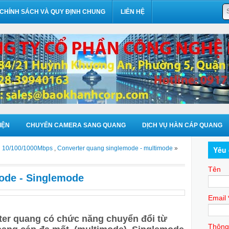
CHÍNH SÁCH VÀ QUY ĐỊNH CHUNG
LIÊN HỆ
IỆN
CHUYỂN CAMERA SANG QUANG
DỊCH VỤ HÀN CÁP QUANG
g 10/100/1000Mbps
,
Converter quang singlemode - multimode
»
Yêu 
Tên
ode - Singlemode
Email
ter quang có chức năng chuyển đổi từ
Thông