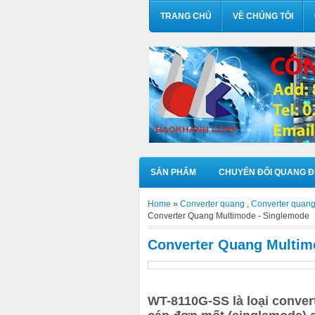
TRANG CHỦ
VỀ CHÚNG TÔI
SẢN PHẨM
CHUYỂN ĐỔI QUANG Đ
Home
»
Converter quang
,
Converter quan
Converter Quang Multimode - Singlemode
Converter Quang Multim
WT-8110G-SS là loại conver