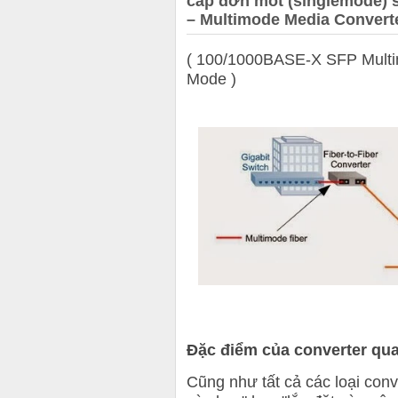
cáp đơn mốt (singlemode) 
– Multimode Media Convert
( 100/1000BASE-X SFP Mult
Mode )
Đặc điểm của converter qu
Cũng như tất cả các loại con