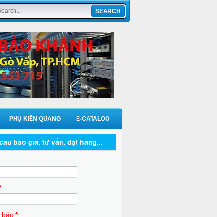
PHỤ KIỆN QUANG
E-CATALOG
cầu báo giá, tư vấn, đặt hàng...
*
 báo
*