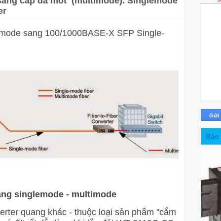
sang cáp đa mốt (multimode). Singlemode
er
imode sang 100/1000BASE-X SFP Single-
Báo 
ang singlemode - multimode
verter quang khác - thuộc loại sản phẩm "cắm