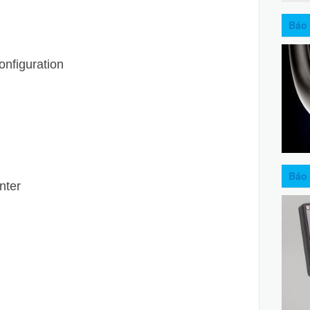
Báo 
nfiguration
Báo 
nter