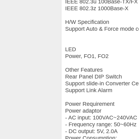
IEEE 802.3u 100Base-TX/FX
IEEE 802.3z 1000Base-X
H/W Specification
Support Auto & Force mode co
LED
Power, FO1, FO2
Other Features
Rear Panel DIP Switch
Support slide-in Converter Ce
Support Link Alarm
Power Requirement
Power adaptor
- AC input: 100VAC~240VAC
- Frequency range: 50~60Hz
- DC output: 5V, 2.0A
Power Consumption: