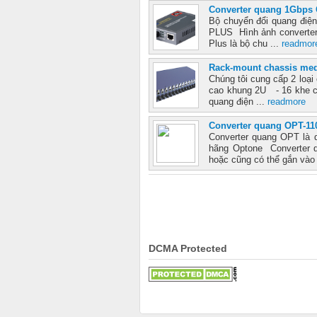
Converter quang 1Gbps
Bộ chuyển đổi quang điện
PLUS Hình ảnh converter
Plus là bộ chu ...
readmor
Rack-mount chassis med
Chúng tôi cung cấp 2 loại
cao khung 2U - 16 khe cắ
quang điện ...
readmore
Converter quang OPT-11
Converter quang OPT là 
hãng Optone Converter q
hoặc cũng có thể gắn vào
DCMA Protected