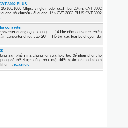
 CVT-3002 PLUS
 10/100/1000 Mbps, single mode, dual fiber 20km. CVT-3002
 quang bộ chuyển đổi quang điện CVT-3002 PLUS CVT-3002
e
ia converter
 converter quang dạng khung : - 14 khe cắm converter, chiều
m converter chiều cao 2U - Hỗ trợ các loại bộ chuyển đổi
00
dòng sản phẩm mà chúng tôi vừa hợp tác để phân phối cho
uang có thể được dùng như một thiết bị đơn (stand-alone)
 khun ...
readmore