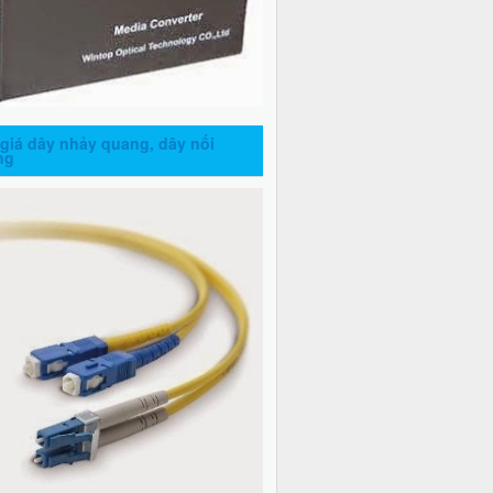
giá dây nhảy quang, dây nối
ng