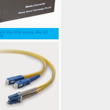
giá dây nhảy quang, dây nối
ng