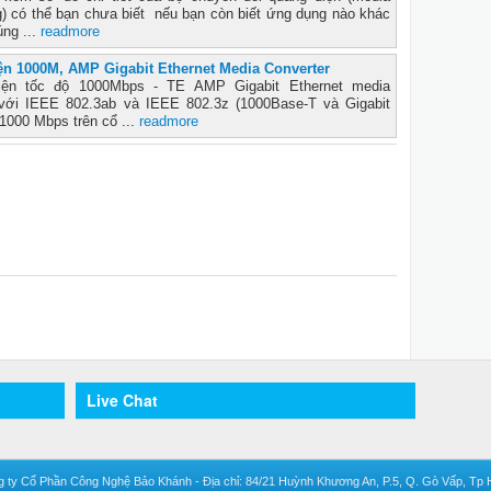
ng) có thể bạn chưa biết nếu bạn còn biết ứng dụng nào khác
úng ...
readmore
ện 1000M, AMP Gigabit Ethernet Media Converter
iện tốc độ 1000Mbps - TE AMP Gigabit Ethernet media
 với IEEE 802.3ab và IEEE 802.3z (1000Base-T và Gigabit
/1000 Mbps trên cổ ...
readmore
Live Chat
 ty Cổ Phần Công Nghệ Bảo Khánh - Địa chỉ: 84/21 Huỳnh Khương An, P.5, Q. Gò Vấp, Tp