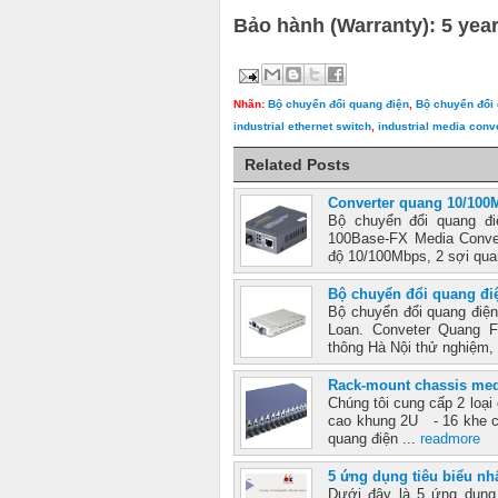
Bảo hành (Warranty): 5 yea
Nhãn:
Bộ chuyển đổi quang điện
,
Bộ chuyển đổi 
industrial ethernet switch
,
industrial media conv
Related Posts
Converter quang 10/10
Bộ chuyển đổi quang đi
100Base-FX Media Conver
độ 10/100Mbps, 2 sợi quan
Bộ chuyển đổi quang đi
Bộ chuyển đổi quang điện
Loan. Conveter Quang 
thông Hà Nội thử nghiệm, 
Rack-mount chassis med
Chúng tôi cung cấp 2 loại
cao khung 2U - 16 khe cắ
quang điện ...
readmore
5 ứng dụng tiêu biểu nh
Dưới đây là 5 ứng dụng 