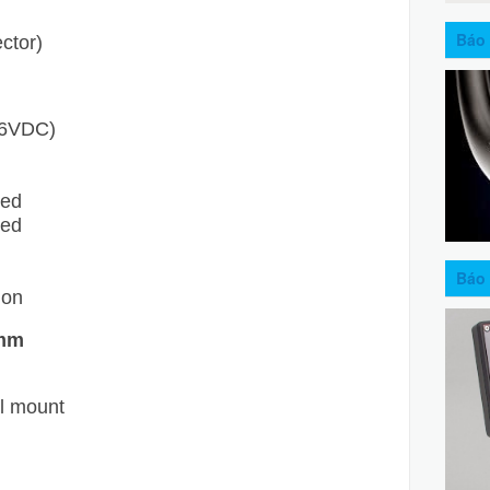
Báo 
ctor)
36VDC)
ded
ded
Báo 
ion
 mm
ll mount