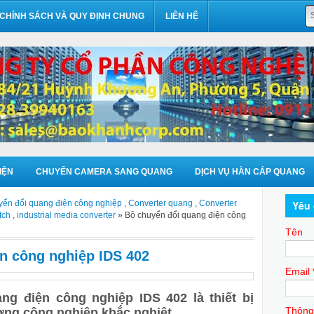
CHÍNH SÁCH VÀ QUY ĐỊNH CHUNG
LIÊN HỆ
IỆN
CHUYỂN CAMERA SANG QUANG
DỊCH VỤ HÀN CÁP QUANG
yển đổi quang điện công nghiệp
,
Converter quang
,
Converter
Yêu 
tch
,
industrial media converter
» Bộ chuyển đổi quang điện công
Tên
n công nghiệp IDS 402
Email
ng điện công nghiệp IDS 402 là thiết bị
Thông
ờng công nghiệp khắc nghiệt.