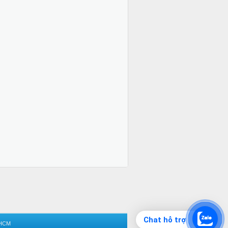
Chat hỗ trợ
 HCM