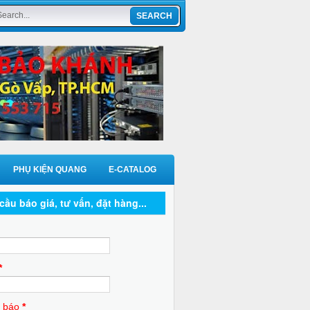
PHỤ KIỆN QUANG
E-CATALOG
cầu báo giá, tư vấn, đặt hàng...
*
 báo
*