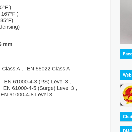
0°F )
 167°F )
185°F)
densing)
75 mm
Fac
 Class A， EN 55022 Class A
Web
， EN 61000-4-3 (RS) Level 3，
， EN 61000-4-5 (Surge) Level 3，
 EN 61000-4-8 Level 3
Chat
DMC