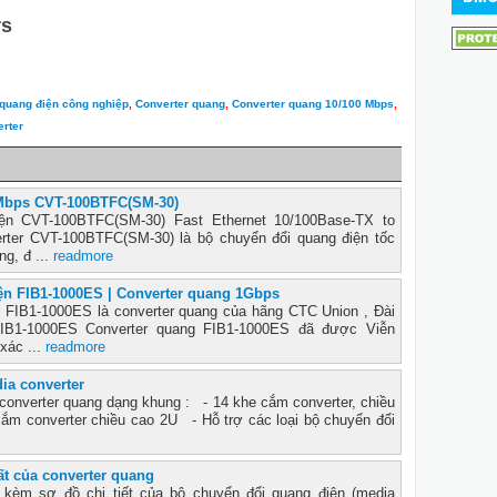
rs
quang điện công nghiệp
,
Converter quang
,
Converter quang 10/100 Mbps
,
erter
0Mbps CVT-100BTFC(SM-30)
ện CVT-100BTFC(SM-30) Fast Ethernet 10/100Base-TX to
ter CVT-100BTFC(SM-30) là bộ chuyển đổi quang điện tốc
g, đ ...
readmore
ện FIB1-1000ES | Converter quang 1Gbps
 FIB1-1000ES là converter quang của hãng CTC Union , Đài
FIB1-1000ES Converter quang FIB1-1000ES đã được Viễn
xác ...
readmore
ia converter
 converter quang dạng khung : - 14 khe cắm converter, chiều
m converter chiều cao 2U - Hỗ trợ các loại bộ chuyển đổi
ất của converter quang
kèm sơ đồ chi tiết của bộ chuyển đổi quang điện (media