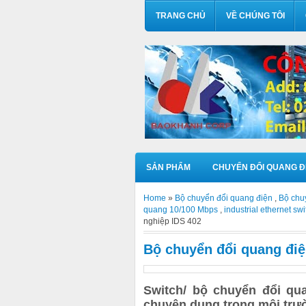
TRANG CHỦ
VỀ CHÚNG TÔI
SẢN PHẨM
CHUYỂN ĐỔI QUANG Đ
Home
»
Bộ chuyển đổi quang điện
,
Bộ chu
quang 10/100 Mbps
,
industrial ethernet swi
nghiệp IDS 402
Bộ chuyển đổi quang điệ
Switch/ bộ chuyển đổi qua
chuyên dụng trong môi trư