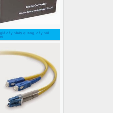
giá dây nhảy quang, dây nối
ng