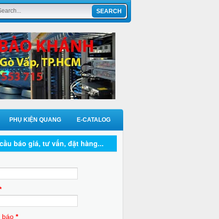
PHỤ KIỆN QUANG
E-CATALOG
cầu báo giá, tư vấn, đặt hàng...
*
 báo
*