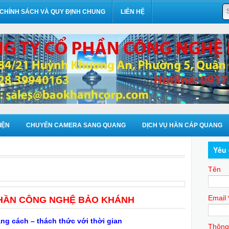
CHÍNH SÁCH VÀ QUY ĐỊNH CHUNG
LIÊN HỆ
IỆN
CHUYỂN CAMERA SANG QUANG
DỊCH VỤ HÀN CÁP QUANG
Yêu 
Tên
Email
HẦN CÔNG NGHỆ BẢO KHÁNH
ng cách – thách thức với thời gian
Thông