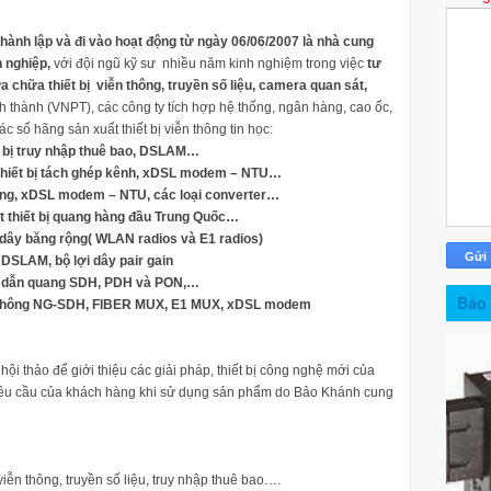
nh lập và đi vào hoạt động từ ngày 06/06/2007 là nhà cung
n nghiệp,
với đội ngũ kỹ sư nhiều năm kinh nghiệm trong việc
tư
ửa chữa thiết bị viễn thông, truyền số liệu, camera quan sát,
nh thành (VNPT), các công ty tích hợp hệ thống, ngân hàng, cao ốc,
c số hãng sản xuất thiết bị viễn thông tin học:
ết bị truy nhập thuê bao, DSLAM…
 thiết bị tách ghép kênh, xDSL modem – NTU…
ng, xDSL modem – NTU, các loại converter…
 thiết bị quang hàng đầu Trung Quốc…
g dây băng rộng( WLAN radios và E1 radios)
DSLAM, bộ lợi dây pair gain
yền dẫn quang SDH, PDH và PON,…
Báo 
viễn thông NG-SDH, FIBER MUX, E1 MUX, xDSL modem
ội thảo để giới thiệu các giải pháp, thiết bị công nghệ mới của
ững yêu cầu của khách hàng khi sử dụng sản phẩm do Bảo Khánh cung
viễn thông, truyền số liệu, truy nhập thuê bao….