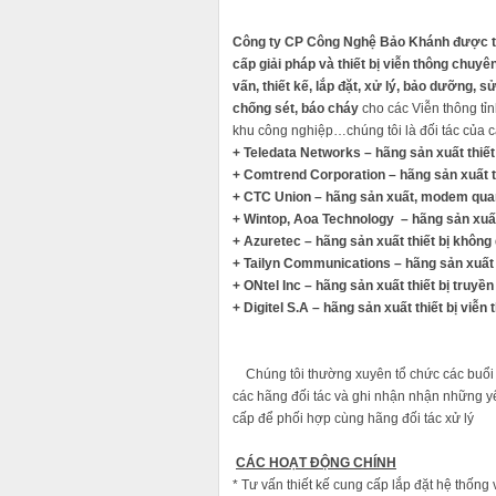
Công ty CP Công Nghệ Bảo Khánh được thà
cấp giải pháp và thiết bị viễn thông chuyê
vấn,
thiết kế, lắp đặt, xử lý, bảo dưỡng, s
chống sét, báo cháy
cho các Viễn thông tỉ
khu công nghiệp…chúng tôi là đối tác của cá
+ Teledata Networks – hãng sản xuất thi
+ Comtrend Corporation – hãng sản xuất
+ CTC Union – hãng sản xuất, modem qua
+ Wintop, Aoa Technology – hãng sản xuất
+ Azuretec – hãng sản xuất thiết bị khôn
+ Tailyn Communications – hãng sản xuất 
+ ONtel Inc – hãng sản xuất thiết bị tru
+ Digitel S.A – hãng sản xuất thiết bị 
Chúng tôi thường xuyên tổ chức các buổi h
các hãng đối tác và ghi nhận nhận nh
cấp để phối hợp cùng hãng đối tác xử lý
CÁC HOẠT ĐỘNG CHÍNH
* Tư vấn thiết kế cung cấp lắp đặt hệ thống 