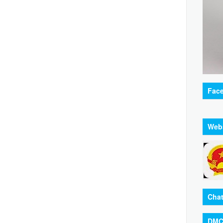
Fac
Web
Chat
DMC