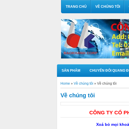
TRANG CHỦ
VỀ CHÚNG TÔI
SẢN PHẨM
CHUYỂN ĐỔI QUANG Đ
Home
»
Về chúng tôi
» Về chúng tôi
Về chúng tôi
CÔNG TY CỔ P
Xoá bỏ mọi khoả