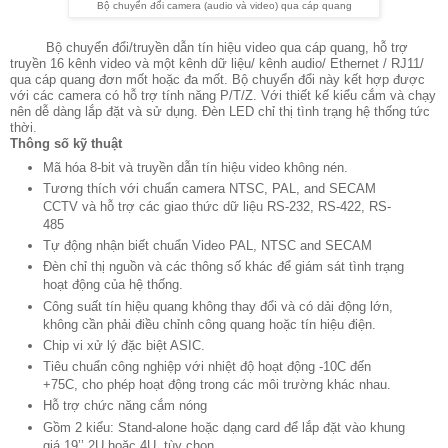
Bộ chuyển đổi camera (audio và video) qua cáp quang
Bộ chuyển đổi/truyền dẫn tín hiệu video qua cáp quang, hỗ trợ
truyền 16 kênh video và một kênh dữ liệu/ kênh audio/ Ethernet / RJ11/
qua cáp quang đơn mốt hoặc đa mốt. Bộ chuyển đổi này kết hợp được
với các camera có hỗ trợ tính năng P/T/Z. Với thiết kế kiểu cắm và chạy
nên dễ dàng lắp đặt và sử dụng. Đèn LED chỉ thị tình trạng hệ thống tức
thời.
Thông số kỹ thuật
Mã hóa 8-bit và truyền dẫn tín hiệu video không nén.
Tương thích với chuẩn camera NTSC, PAL, and SECAM
CCTV và hỗ trợ các giao thức dữ liệu RS-232, RS-422, RS-
485
Tự động nhận biết chuẩn Video PAL, NTSC and SECAM
Đèn chỉ thị nguồn và các thông số khác để giám sát tình trạng
hoạt động của hệ thống.
Công suất tín hiệu quang không thay đổi và có dải động lớn,
không cần phải điều chỉnh công quang hoặc tín hiệu điện.
Chip vi xử lý đặc biệt ASIC.
Tiêu chuẩn công nghiệp với nhiệt độ hoạt động -10C đến
+75C, cho phép hoạt động trong các môi trường khác nhau.
Hỗ trợ chức năng cắm nóng
Gồm 2 kiểu: Stand-alone hoặc dạng card để lắp đặt vào khung
giá 19’’ 2U hoặc 4U, tùy chọn