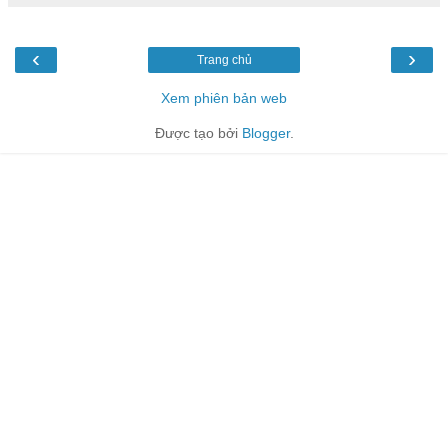
‹
›
Trang chủ
Xem phiên bản web
Được tạo bởi
Blogger
.