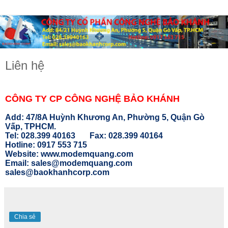
Liên hệ
CÔNG TY CP CÔNG NGHỆ BẢO KHÁNH
Add: 47/8A Huỳnh Khương An, Phường 5, Quận Gò
Vấp, TPHCM.
Tel: 028.399 40163 Fax: 028.399 40164
Hotline: 0917 553 715
Website: www.modemquang.com
Email: sales@modemquang.com
sales@baokhanhcorp.com
Chia sẻ