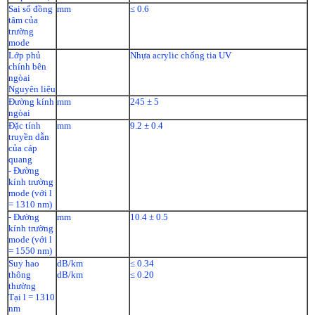
Sai số đồng
mm
≤ 0.6
tâm của
trường
mode
Lớp phủ
Nhựa acrylic chống tia UV
chính bên
ngòai
Nguyên liệu
Đường kính
mm
245 ± 5
ngòai
Đặc tính
mm
9.2 ± 0.4
truyền dẫn
của cáp
quang
- Đường
kính trường
mode (với l
= 1310 nm)
- Đường
mm
10.4 ± 0.5
kính trường
mode (với l
= 1550 nm)
Suy hao
dB/km
≤ 0.34
thông
dB/km
≤ 0.20
thường
Tại l = 1310
nm