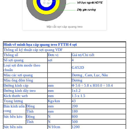
Mặt cắt sợi cáp quang treo
Hình vẽ minh họa cáp quang treo FTTH 4 sợi
Thông số kỹ thuật cáp sợi quang VDF
Thông số
Đơn vị
Giá trị/Chi tiết
Số sợi quang
sợi
4
Loại sợi đơn mode theo
G.652D
chuẩn
Màu các sợi quang
Dương , Cam, Lục, Nâu
Màu ống đệm lỏng
Dương
Đường kính cáp
mm
Φ 5.6 ÷ 5.8 x H10.0 ÷ 10.4
Đường kính dây treo
mm
1x1.2
Kích thước web
mm
1.5 x 1.5
Trọng lượng
Kgs/km
43
Bán kính uốn
Động
mm
200
cong
Tĩnh
mm
180
Sức bền kéo
Động
N
800
Tĩnh
N
500
Sức bền nén
N/10cm
1200