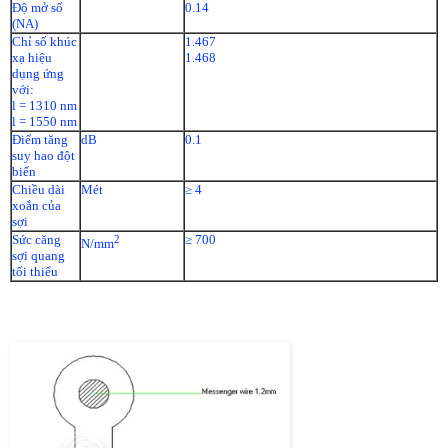
Độ mở số
0.14
(NA)
Chỉ số khúc
1.467
xạ hiệu
1.468
dụng ứng
với:
l = 1310 nm
l = 1550 nm
Điểm tăng
dB
0.1
suy hao đột
biến
Chiều dài
Mét
≥ 4
xoắn của
sợi
Sức căng
≥ 700
2
N/mm
sợi quang
tối thiểu
FTTH 04 SMF
Fiber To The Home, Fig8, Non-metallic, single mode 04 FO Cable
ITU-T G.652D, IEC, EIA, TCN 68 - 160: 1996 Standard.