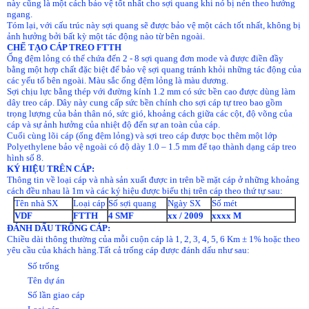
này cũng là một cách bảo vệ tốt nhất cho sợi quang khi nó bị nén theo hướng
ngang.
Tóm lại, với cấu trúc này sợi quang sẽ được bảo vệ một cách tốt nhất, không bị
ảnh hưởng bởi bất kỳ một tác động nào từ bên ngoài.
CHẾ
TẠO
CÁP
TREO
FTTH
Ống đệm lỏng có thể chứa đến 2 - 8 sợi quang đơn mode và được điền đầy
bằng một hợp chất đặc biệt để bảo vệ sợi quang tránh khỏi những tác động của
các yếu tố bên ngoài. Màu sắc ống đệm lỏng là màu dương.
Sợi chịu lực bằng thép với đường kính 1.2 mm có sức bền cao được dùng làm
dây treo cáp. Dây này cung cấp sức bền chính cho sợi cáp tự treo bao gồm
trọng lượng của bản thân nó, sức gió, khoảng cách giữa các cột, độ võng của
cáp và sự ảnh hưởng của nhiệt độ đến sự an toàn của cáp.
Cuối cùng lõi cáp (ống đệm lỏng) và sợi treo cáp được bọc thêm một lớp
Polyethylene bảo vệ ngoài có độ dày 1.0 – 1.5 mm để tạo thành dạng cáp treo
hình số 8.
KÝ HIỆU TRÊN CÁP:
Thông tin về loại cáp và nhà sản xuất được in trên bề mặt cáp ở những khoảng
cách đều nhau là 1m và các ký hiệu được biểu thị trên cáp theo thứ tự sau:
Tên nhà SX
Loại cáp
Số sợi quang
Ngày SX
Số mét
VDF
FTTH
4 SMF
xx / 2009
xxxx
M
ĐÁNH
DẤU TRỐNG CÁP:
Chiều dài thông thường của mỗi cuộn cáp là 1, 2, 3, 4, 5, 6 Km ± 1% hoặc theo
yêu cầu của khách hàng.Tất cả trống cáp được đánh dấu như sau:
Số trống
Tên dự án
Số lần giao cáp