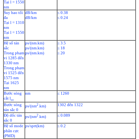
Tại l = 1550
nm
Suy hao tối
dB/km
≤ 0.38
đa
dB/km
≤ 0.24
Tại l = 1310
nm
Tại l = 1550
nm
Hệ số tán
ps/(nm.km)
≤ 3.5
sắc
ps/(nm.km)
≤ 18
Trong phạm
ps/(nm.km)
≤ 20
vi 1285 đến
1330 nm
Trong phạm
vi 1525 đến
1575 nm
Tại 1625
nm
Bước sóng
nm
≤ 1260
cắt l
cc
Bước sóng
1302 đến 1322
2
ps/(nm
.km)
tán sắc 0
Độ dốc tán
≤ 0.089
2
ps/(nm
.km)
sắc 0
Hệ số mode
ps/sprt(km)
≤ 0.2
phân cực
(PMD)