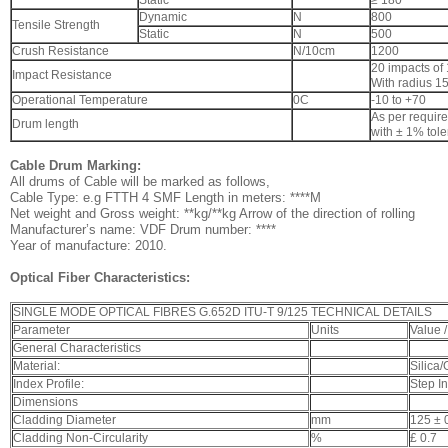
Dynamic
N
800
Tensile Strength
Static
N
500
Crush Resistance
N/10cm
1200
20 impacts o
Impact Resistance
With radius 
Operational Temperature
0C
-10 to +70
As per requir
Drum length
with ± 1% tol
Cable Drum Marking:
All drums of Cable will be marked as follows,
Cable Type: e.g FTTH 4 SMF Length in meters: ****M
Net weight and Gross weight: **kg/**kg Arrow of the direction of rolling
Manufacturer’s name: VDF Drum number: ****
Year of manufacture: 2010.
Optical Fiber Characteristics:
SINGLE MODE OPTICAL FIBRES G.652D ITU-T 9/125 TECHNICAL DETAILS
Parameter
Units
Value /
General Characteristics
Material:
Silica
Index Profile:
Step I
Dimensions
Cladding Diameter
mm
125 ± 
Cladding Non-Circularity
%
£ 0.7