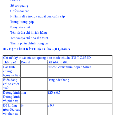
Loại cáp
Số sợi quang
Chiều dài cáp
Nhãn in đầu trong / ngoài của cuộn cáp
Trọng lượng gộp
Ngày sản xuất
Tên và địa chỉ khách hàng
Tên và địa chỉ nhà sản xuất
Thành phần chính trong cáp
III / ĐẶC TÍNH KỸ THUẬT CỦA SỢI QUANG
Chi tiết kỹ thuật của sợi quang đơn mode chuẩn ITU-T G.652D
Thông số
Đơn vị
Giá trị/Chi tiết
Đặc tính
Silica/Germanium-doped Silica
chung
Nguyên liệu
Biến dạng
Dạng bậc thang
chỉ số chiết
suất
Đường kính
mm
125 ± 0.7
Đường kính
vỏ phản xạ
Độ không
%
≤ 0.7
tròn đều của
vỏ phản xạ