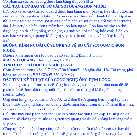
Vỏ phản xạ của sợi quang được làm bằng doped Silica
CẤU TẠO
LỚP
BẢO
VỆ
SƠ
CẤP SỢI QUANG ĐƠN MODE
Lớp bảo vệ sơ cấp của sợi quang được làm bằng một loại vật liệu chịu được tia
cực tím (UV-curable acrylate). Lớp bảo vệ này được cấu thành bởi hai lớp đàn
hồi bám chặt vào bề mặt sợi quang nhằm bảo vệ sợi quang đối với môi trường
ẩm. Lớp acrylate bên trong mềm hơn lớp bên ngoài. Lớp bảo vệ này có thể
được loại bỏ dễ dàng bằng các dụng cụ tuốt vỏ hoặc dùng hóa chất. Lớp vỏ
này bảo vệ cho sợi quang không bị suy hao do uốn cong và không bị trầy
xướt.
ĐƯỜNG
KÍNH
NGOÀI
CỦA
LỚP
BẢO
VỆ
SƠ
CẤP SỢI QUANG ĐƠN
MODE
Đường kính ngoài của lớp bảo vệ sơ cấp là: 245mm ± 5mm.
MÀU SỢI QUANG:
Dương, Cam, Lá, Nâu
TÍNH
CHẤT
CƠ
HỌC
CỦA
SỢI
QUANG
Chịu được tải trọng kéo: 0.7 GPa (700 N/mm2); độ giãn dài: 1%. Tải trọng phá
hỏng sợi quang: ≥5.25 GPa (5,250 N/mm2)
ĐẶC
TÍNH
KỸ
THUẬT
CỦA
CÔNG
NGHỆ
ỐNG
ĐỆM
LỎNG
Sợi quang sau khi được bảo vệ bằng lớp bảo vệ sơ cấp và nhuộm màu để dễ
phân biệt sẽ được đặt trong một lớp bảo vệ thứ cấp, gọi là ống đệm lỏng
(Buffer tube).
Ống đệm lỏng này có thể chứa được từ 2 đến 8 sợi quang bên trong tùy theo
kích thước của ống lỏng; sợi quang được nằm lỏng trong ống, ở trạng thái tĩnh,
các sợi quang nằm tại vị trí tâm của ống.
Cấu trúc này cho phép nếu một lực kéo được tác dụng lên cáp, thì sự giãn dài
của cáp sẽ không tạo ra sức căng trên sợi quang và do đó không làm tăng thêm
suy hao.
Công nghệ ống đệm lỏng cũng đáp ứng một cách tốt nhất đối với sự thay đổi
nhiệt độ của môi trường mà nó có thể gây ra sự co hoặc giãn của cáp. Cấu trúc