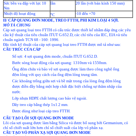
Sức bền va đập với lực 10
lần
20 lần (với bán kính 150 mm)
Nm
Nhiệt độ hoạt động
-10 đến +70
o
C
II/ CÁP QUANG ĐƠN MODE, TREO FTTH, PHI KIM LOẠI 4 SỢI.
MÔ TẢ CHUNG
Cáp sợi quang loại treo FTTH có cấu trúc được thiết kế nhằm đáp ứng các yêu
cầu kỹ thuật của tiêu chuẩn ITUT G.652.D, các chỉ tiêu của IEC, EIA và tiêu
chuẩn ngành TCN 68 - 160: 1996.
Đặc tính kỹ thuật của cáp sợi quang loại treo FTTH được mô tả như sau:
CẤU
TRÚC
CỦA
CÁP
Số sợi: 4 sợi quang đơn mode, chuẩn ITUT G.652.D.
Bước sóng hoạt động của sợi quang: 1310nm và 1550nm.
Ống đệm chứa và bảo vệ sợi quang được làm theo công nghệ ống
đệm lỏng với quy cách của ống đệm lỏng trung tâm.
Các khoảng trống giữa sợi và bề mặt trong của lòng ống đệm lỏng
được điền đầy bằng một hợp chất đặc biệt chống sự thâm nhập của
nước.
Lớp nhựa HDPE chất lượng cao bảo vệ ngoài.
Dây treo cáp bằng thép 1x1.2 mm.
Được dùng như loại cáp treo FTTH.
CẤU TẠO LÕI SỢI QUANG ĐƠN MODE
Lõi của sợi quang được làm bằng Silica và được bổ sung bởi Germanium, có
chỉ số chiết suất lớn hơn chỉ số chiết suất của lớp vỏ phản xạ.
CẤU TẠO
VỎ
PHẢN
XẠ SỢI QUANG ĐƠN MODE