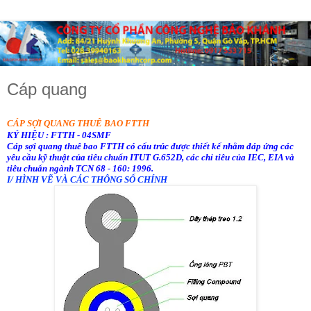
Cáp quang
CÁP SỢI QUANG THUÊ BAO FTTH
KÝ HIỆU :
FTTH - 04SMF
Cáp sợi quang thuê bao FTTH có cấu trúc được thiết kế nhằm
đáp ứng các
yêu cầu kỹ thuật của tiêu chuẩn ITUT G.652D, các
chỉ tiêu của IEC, EIA và
tiêu chuẩn ngành TCN 68 - 160: 1996.
I/ HÌNH VẼ VÀ CÁC THÔNG SỐ CHÍNH